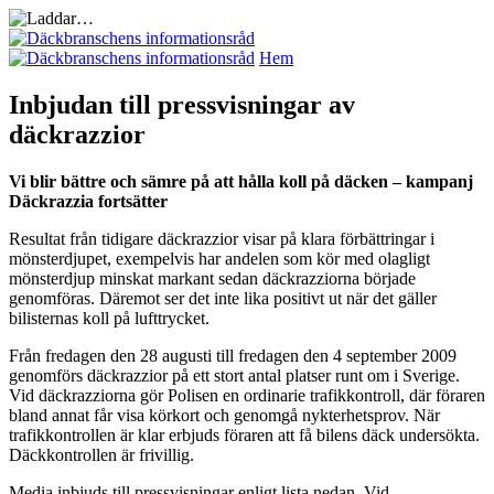
Hem
Inbjudan till pressvisningar av
däckrazzior
Vi blir bättre och sämre på att hålla koll på däcken – kampanj
Däckrazzia fortsätter
Resultat från tidigare däckrazzior visar på klara förbättringar i
mönsterdjupet, exempelvis har andelen som kör med olagligt
mönsterdjup minskat markant sedan däckrazziorna började
genomföras. Däremot ser det inte lika positivt ut när det gäller
bilisternas koll på lufttrycket.
Från fredagen den 28 augusti till fredagen den 4 september 2009
genomförs däckrazzior på ett stort antal platser runt om i Sverige.
Vid däckrazziorna gör Polisen en ordinarie trafikkontroll, där föraren
bland annat får visa körkort och genomgå nykterhetsprov. När
trafikkontrollen är klar erbjuds föraren att få bilens däck undersökta.
Däckkontrollen är frivillig.
Media inbjuds till pressvisningar enligt lista nedan. Vid