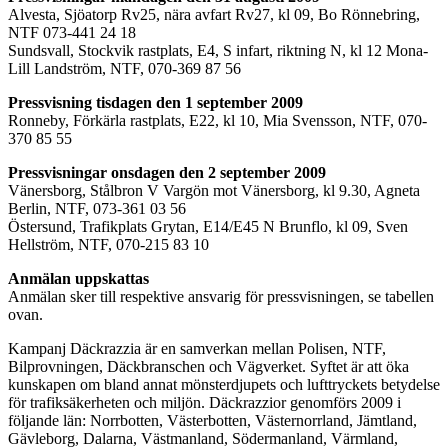
Alvesta, Sjöatorp Rv25, nära avfart Rv27, kl 09, Bo Rönnebring,
NTF 073-441 24 18
Sundsvall, Stockvik rastplats, E4, S infart, riktning N, kl 12 Mona-
Lill Landström, NTF, 070-369 87 56
Pressvisning tisdagen den 1 september 2009
Ronneby, Förkärla rastplats, E22, kl 10, Mia Svensson, NTF, 070-
370 85 55
Pressvisningar onsdagen den 2 september 2009
Vänersborg, Stålbron V Vargön mot Vänersborg, kl 9.30, Agneta
Berlin, NTF, 073-361 03 56
Östersund, Trafikplats Grytan, E14/E45 N Brunflo, kl 09, Sven
Hellström, NTF, 070-215 83 10
Anmälan uppskattas
Anmälan sker till respektive ansvarig för pressvisningen, se tabellen
ovan.
Kampanj Däckrazzia är en samverkan mellan Polisen, NTF,
Bilprovningen, Däckbranschen och Vägverket. Syftet är att öka
kunskapen om bland annat mönsterdjupets och lufttryckets betydelse
för trafiksäkerheten och miljön. Däckrazzior genomförs 2009 i
följande län: Norrbotten, Västerbotten, Västernorrland, Jämtland,
Gävleborg, Dalarna, Västmanland, Södermanland, Värmland,