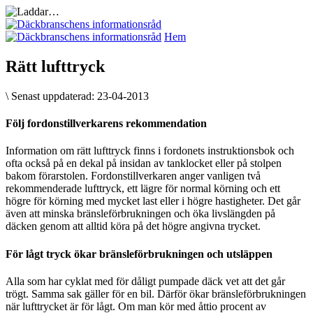
Hem
Rätt lufttryck
\
Senast uppdaterad:
23-04-2013
Följ fordonstillverkarens rekommendation
Information om rätt lufttryck finns i fordonets instruktionsbok och
ofta också på en dekal på insidan av tanklocket eller på stolpen
bakom förarstolen. Fordonstillverkaren anger vanligen två
rekommenderade lufttryck, ett lägre för normal körning och ett
högre för körning med mycket last eller i högre hastigheter. Det går
även att minska bränsleförbrukningen och öka livslängden på
däcken genom att alltid köra på det högre angivna trycket.
För lågt tryck ökar bränsleförbrukningen och utsläppen
Alla som har cyklat med för dåligt pumpade däck vet att det går
trögt. Samma sak gäller för en bil. Därför ökar bränsleförbrukningen
när lufttrycket är för lågt. Om man kör med åttio procent av