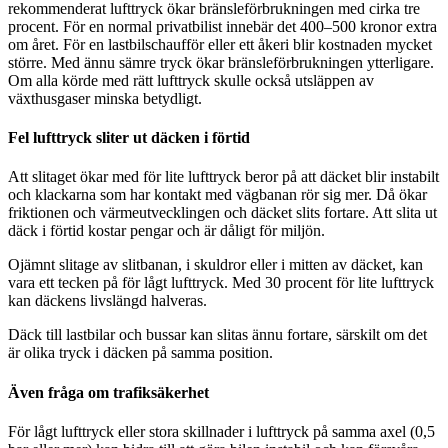
rekommenderat lufttryck ökar bränsleförbrukningen med cirka tre
procent. För en normal privatbilist innebär det 400–500 kronor extra
om året. För en lastbilschaufför eller ett åkeri blir kostnaden mycket
större. Med ännu sämre tryck ökar bränsleförbrukningen ytterligare.
Om alla körde med rätt lufttryck skulle också utsläppen av
växthusgaser minska betydligt.
Fel lufttryck sliter ut däcken i förtid
Att slitaget ökar med för lite lufttryck beror på att däcket blir instabilt
och klackarna som har kontakt med vägbanan rör sig mer. Då ökar
friktionen och värmeutvecklingen och däcket slits fortare. Att slita ut
däck i förtid kostar pengar och är dåligt för miljön.
Ojämnt slitage av slitbanan, i skuldror eller i mitten av däcket, kan
vara ett tecken på för lågt lufttryck. Med 30 procent för lite lufttryck
kan däckens livslängd halveras.
Däck till lastbilar och bussar kan slitas ännu fortare, särskilt om det
är olika tryck i däcken på samma position.
Även fråga om trafiksäkerhet
För lågt lufttryck eller stora skillnader i lufttryck på samma axel (0,5