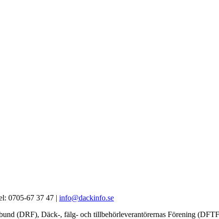
el: 0705-67 37 47 |
info@dackinfo.se
örbund (DRF), Däck-, fälg- och tillbehörleverantörernas Förening (D