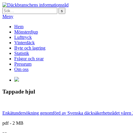
Sök:
Meny
Hem
Mönsterdjup
Lufttryck
Vinterdäck
Byte och lagring
Statistik
Frågor och svar
Pressrum
Om oss
Tappade hjul
Enkätundersökning genomförd av Svenska däcksäkerhetsrådet våren 2
pdf - 2 MB