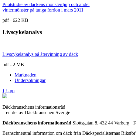
Pilotstudie av däckens mönsterdjup och andel
vintermönster på tunga fordon i mars 2011
pdf - 622 KB
Livscykelanalys
Livscykelanalys på återvinning av däck
pdf - 2 MB
Marknaden
Undersökningar
{
Upp
Däckbranschens informationsråd
– en del av Däckbranschen Sverige
Däckbranschens informationsråd
Slottsgatan 8, 432 44 Varberg | T
Branschneutral information om däck från Däckspecialisternas Riksf