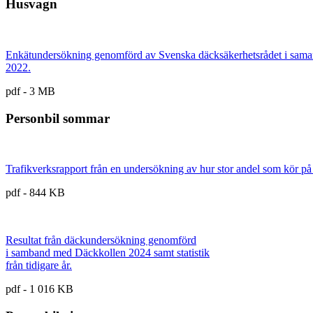
Husvagn
Enkätundersökning genomförd av Svenska däcksäkerhetsrådet i sam
2022.
pdf - 3 MB
Personbil sommar
Trafikverksrapport från en undersökning av hur stor andel som kör på
pdf - 844 KB
Resultat från däckundersökning genomförd
i samband med Däckkollen 2024 samt statistik
från tidigare år.
pdf - 1 016 KB