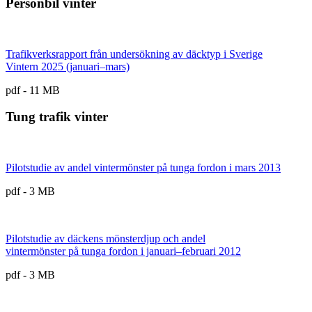
Personbil vinter
Trafikverksrapport från undersökning av däcktyp i Sverige
Vintern 2025 (januari–mars)
pdf - 11 MB
Tung trafik vinter
Pilotstudie av andel vintermönster på tunga fordon i mars 2013
pdf - 3 MB
Pilotstudie av däckens mönsterdjup och andel
vintermönster på tunga fordon i januari–februari 2012
pdf - 3 MB