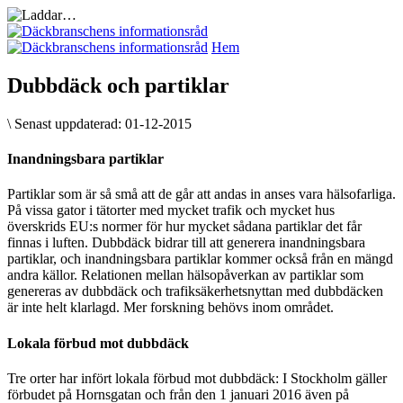
Hem
Dubbdäck och partiklar
\
Senast uppdaterad:
01-12-2015
Inandningsbara partiklar
Partiklar som är så små att de går att andas in anses vara hälsofarliga.
På vissa gator i tätorter med mycket trafik och mycket hus
överskrids EU:s normer för hur mycket sådana partiklar det får
finnas i luften. Dubbdäck bidrar till att generera inandningsbara
partiklar, och inandningsbara partiklar kommer också från en mängd
andra källor. Relationen mellan hälsopåverkan av partiklar som
genereras av dubbdäck och trafiksäkerhetsnyttan med dubbdäcken
är inte helt klarlagd. Mer forskning behövs inom området.
Lokala förbud mot dubbdäck
Tre orter har infört lokala förbud mot dubbdäck: I Stockholm gäller
förbudet på Hornsgatan och från den 1 januari 2016 även på