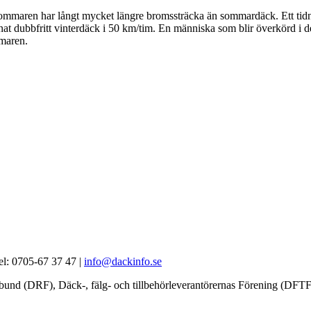
sommaren har långt mycket längre bromssträcka än sommardäck. Ett tidnin
 dubbfritt vinterdäck i 50 km/tim. En människa som blir överkörd i den h
mmaren.
el: 0705-67 37 47 |
info@dackinfo.se
örbund (DRF), Däck-, fälg- och tillbehörleverantörernas Förening (D