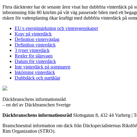
Flera däcktester har de senaste åren visat hur dubbfria vinterdäck på 
inbromsning från 80 km/tim på våt väg passerade bilen med ett begagnat
risken för vattenplaning ökar kraftigt med dubbfria vinterdäck på so
EU:s energimärkning och vinteregenskaper
Krav på vinterdäck
Definition vinterväglag
Definition vinterdäck
3 typer vinterdäck
Regler för släpvagn
Datum för vinterdäck
Inte vinterdäck på sommaren
Inkörning vinterdäck
Dubbdäck och partiklar
Däckbranschens informationsråd
– en del av Däckbranschen Sverige
Däckbranschens informationsråd
Slottsgatan 8, 432 44 Varberg | T
Branschneutral information om däck från Däckspecialisternas Riksf
Rim Organization (STRO).