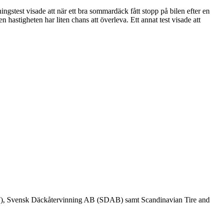
gstest visade att när ett bra sommardäck fått stopp på bilen efter en
astigheten har liten chans att överleva. Ett annat test visade att
FTF), Svensk Däckåtervinning AB (SDAB) samt Scandinavian Tire and