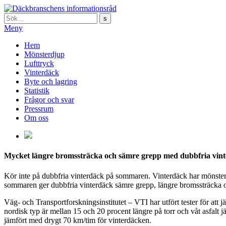
Sök:
Meny
Hem
Mönsterdjup
Lufttryck
Vinterdäck
Byte och lagring
Statistik
Frågor och svar
Pressrum
Om oss
Mycket längre bromssträcka och sämre grepp med dubbfria vi
Kör inte på dubbfria vinterdäck på sommaren. Vinterdäck har mönster
sommaren ger dubbfria vinterdäck sämre grepp, längre bromssträcka o
Väg- och Transportforskningsinstitutet – VTI har utfört tester för at
nordisk typ är mellan 15 och 20 procent längre på torr och våt asfa
jämfört med drygt 70 km/tim för vinterdäcken.