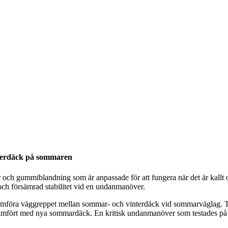
nterdäck på sommaren
 och gummiblandning som är anpassade för att fungera när det är kallt
ch försämrad stabilitet vid en undanmanöver.
t jämföra väggreppet mellan sommar- och vinterdäck vid sommarväglag. T
lt jämfört med nya sommardäck. En kritisk undanmanöver som testades p